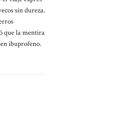
vecos sin dureza.
erros
ó que la mentira
uen ibuprofeno.