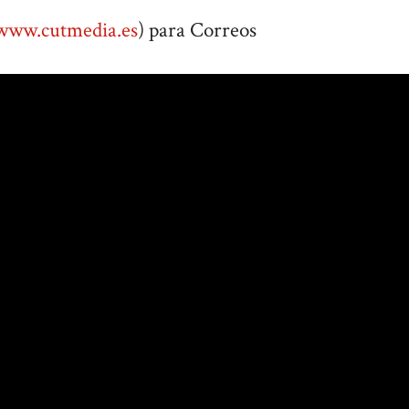
www.cutmedia.es
) para Correos